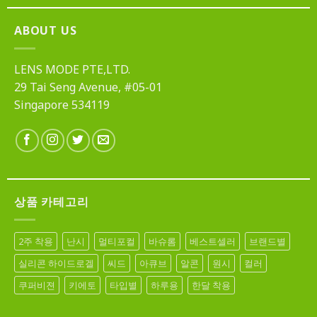
ABOUT US
LENS MODE PTE,LTD.
29 Tai Seng Avenue, #05-01
Singapore 534119
상품 카테고리
2주 착용
난시
멀티포컬
바슈롬
베스트셀러
브랜드별
실리콘 하이드로겔
씨드
아큐브
알콘
원시
컬러
쿠퍼비젼
키에토
타입별
하루용
한달 착용