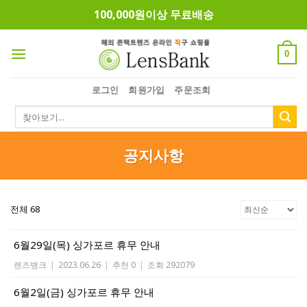
Skip
100,000원이상 무료배송
to
content
0
로그인
회원가입
주문조회
검
색:
공지사항
전체 68
6월29일(목) 싱가포르 휴무 안내
렌즈뱅크
|
2023.06.26
|
추천 0
|
조회 292079
6월2일(금) 싱가포르 휴무 안내