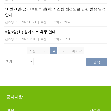
10월21일(금)~10월25일(화) 시스템 점검으로 인한 발송 일정
안내
렌즈뱅크
|
2022.10.21
|
추천 0
|
조회 262982
8월9일(화) 싱가포르 휴무 안내
렌즈뱅크
|
2022.08.03
|
추천 0
|
조회 266231
처음
«
4
»
마지막
검색
공지사항
제목
작성일