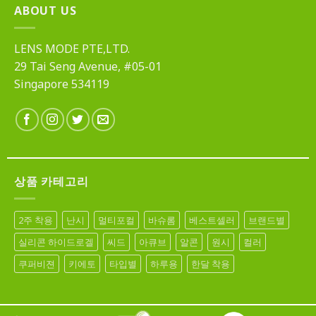
ABOUT US
LENS MODE PTE,LTD.
29 Tai Seng Avenue, #05-01
Singapore 534119
상품 카테고리
2주 착용
난시
멀티포컬
바슈롬
베스트셀러
브랜드별
실리콘 하이드로겔
씨드
아큐브
알콘
원시
컬러
쿠퍼비젼
키에토
타입별
하루용
한달 착용