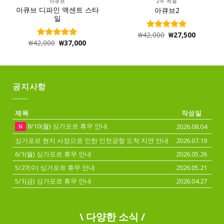
아큐브
2주 착용
아큐브 디파인 액센트 스타
아큐브2
일
₩
42,000
₩
27,500
5 중에서
₩
42,000
₩
37,000
5.00
로 평
5 중에서
가됨
4.97
로 평
가됨
공지사항
제목
작성일
8/10(월) 싱가포르 휴무 안내
2026.08.04
N
싱가포르 현지 사정으로 인한 인천공항 도착 지연 안내
2026.07.19
6/1(월) 싱가포르 휴무 안내
2026.05.26
5/27(수) 싱가포르 휴무 안내
2026.05.21
5/1(금) 싱가포르 휴무 안내
2026.04.27
\ 다양한 소식 /