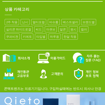
상품 카테고리
2주 착용
난시
멀티포컬
바슈롬
베스트셀러
브랜드별
실리콘 하이드로겔
씨드
아큐브
알콘
원시
컬러
쿠퍼비젼
키에토
타입별
하루용
한달 착용
콘택트렌즈는 의료기기입니다. 구입하실때에는 반드시 의사나 안경
Cl
사의 처방에 근거해 구입하시기 바랍니다.