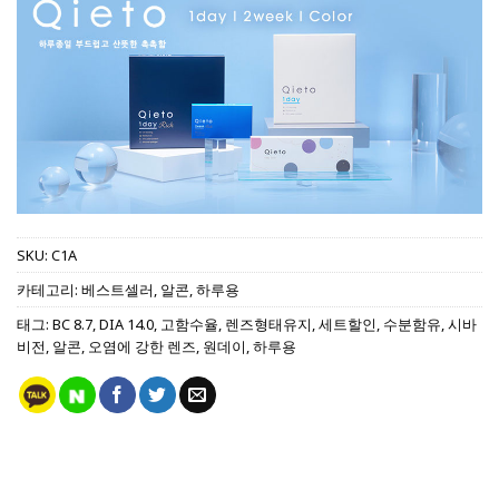
SKU:
C1A
카테고리:
베스트셀러
,
알콘
,
하루용
태그:
BC 8.7
,
DIA 14.0
,
고함수율
,
렌즈형태유지
,
세트할인
,
수분함유
,
시바
비전
,
알콘
,
오염에 강한 렌즈
,
원데이
,
하루용