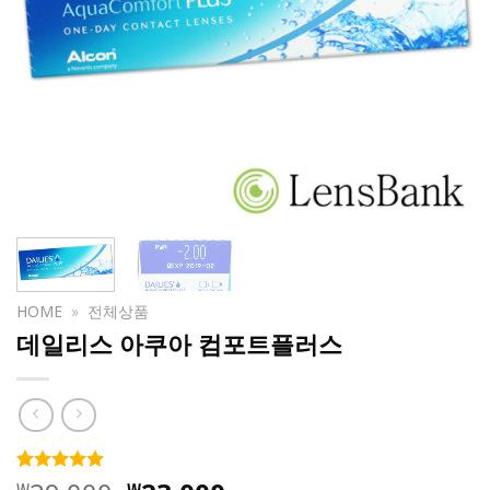
HOME
»
전체상품
데일리스 아쿠아 컴포트플러스
4.98
181
개의