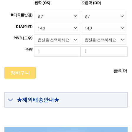
왼쪽 (OS)
오른쪽 (OD)
BC(곡률반경)
8.7
8.7
DIA(직경)
14.0
14.0
PWR (도수)
옵션을 선택하세요
옵션을 선택하세요
수량
클리어
장바구니
★해외배송안내★