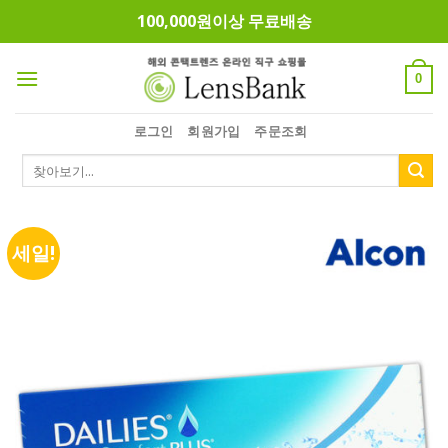
Skip
100,000원이상 무료배송
to
content
0
로그인
회원가입
주문조회
검
색:
세일!