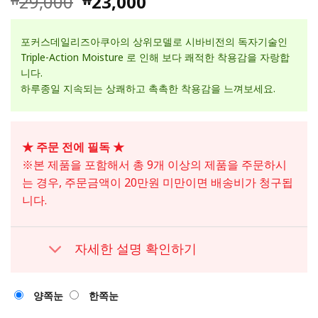
29,000
23,000
₩
₩
고객 평가
를 기준으
로 5점 만
포커스데일리즈아쿠아의 상위모델로 시바비전의 독자기술인
점에
점으
로 평가됨
Triple-Action Moisture 로 인해 보다 쾌적한 착용감을 자랑합
니다.
하루종일 지속되는 상쾌하고 촉촉한 착용감을 느껴보세요.
★ 주문 전에 필독 ★
※본 제품을 포함해서 총 9개 이상의 제품을 주문하시
는 경우, 주문금액이 20만원 미만이면 배송비가 청구됩
니다.
자세한 설명 확인하기
양쪽눈
한쪽눈