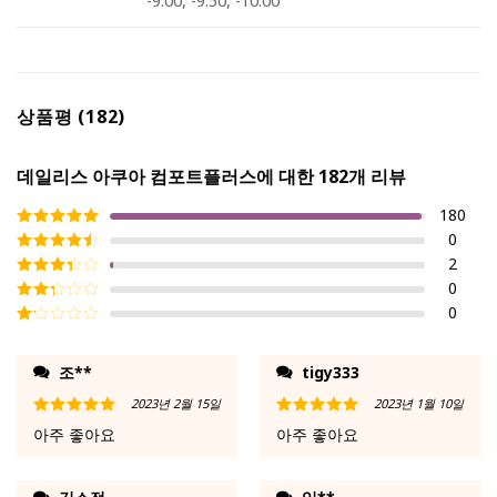
-9.00, -9.50, -10.00
상품평 (182)
데일리스 아쿠아 컴포트플러스
에 대한 182개 리뷰
180
0
5 중에서
5
로
평가됨
2
5 중에서
4
로 평가
0
5 중에
됨
서
3
로
0
5 중
평가됨
에서
5
2
로
중
평가
에
조**
tigy333
됨
서
1
2023년 2월 15일
2023년 1월 10일
로
5 중에서
5
5 중에서
5
평
아주 좋아요
아주 좋아요
로 평가됨
로 평가됨
가
됨