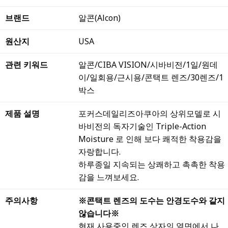
브랜드
알콘(Alcon)
원산지
USA
관련 키워드
알콘/CIBA VISION/시바비전/1일/원데
이/일회용/근시용/콘택트 렌즈/30렌즈/1
박스
제품 설명
포커스데일리즈아쿠아의 상위모델로 시
바비전의 독자기술인 Triple-Action
Moisture 로 인해 보다 쾌적한 착용감을
자랑합니다.
하루종일 지속되는 상쾌하고 촉촉한 착용
감을 느껴보세요.
주의사항
※콘택트 렌즈의 도수는 안경도수와 같지
않습니다※
현재 사용중인 렌즈 상자의 옆면에서 나