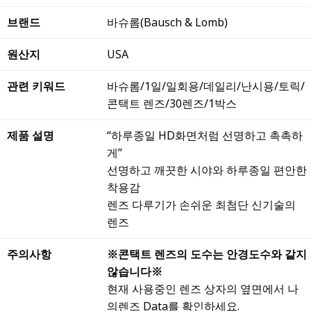
브랜드
바슈롬(Bausch & Lomb)
원산지
USA
관련 키워드
바슈롬/1일/일회용/데일리/난시용/토릭/
콘택트 렌즈/30렌즈/1박스
제품 설명
“하루종일 HD화면처럼 선명하고 촉촉하
게”
선명하고 깨끗한 시야와 하루종일 편안한
착용감
렌즈 다루기가 손쉬운 최첨단 신기술의
렌즈
주의사항
※콘택트 렌즈의 도수는 안경도수와 같지
않습니다※
현재 사용중인 렌즈 상자의 옆면에서 나
의렌즈 Data를 확인하세요.