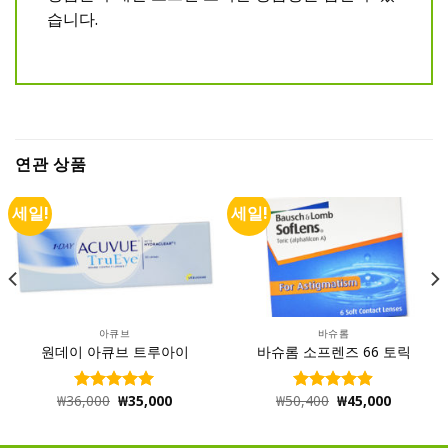
습니다.
연관 상품
세일!
세일!
아큐브
바슈롬
원데이 아큐브 트루아이
바슈롬 소프렌즈 66 토릭
₩
36,000
₩
35,000
₩
50,400
₩
45,000
5 중에서
5 중에서
4.99
로 평
4.90
로 평
가됨
가됨