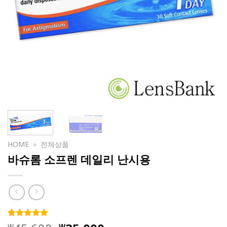
HOME
»
전체상품
바슈롬 소프렌 데일리 난시용
4.99
138
개의