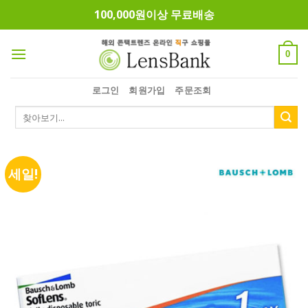
Skip
100,000원이상 무료배송
to
content
0
로그인
회원가입
주문조회
검
색:
세일!