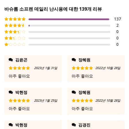
바슈롬 소프렌 데일리 난시용
에 대한 139개 리뷰
137
2
5 중에서
5
로
평가됨
0
5 중에서
4
로 평가
0
5 중에
됨
서
3
로
0
5 중
평가됨
에서
5
2
로
중
평가
에
김윤곤
장혜원
됨
서
1
2023년 1월 31일
2022년 10월 28일
로
5 중에서
5
5 중에서
5
평
아주 좋아요
아주 좋아요
로 평가됨
로 평가됨
가
됨
박현정
장혜원
2023년 1월 25일
2022년 10월 28일
5 중에서
5
5 중에서
5
아주 좋아요
아주 좋아요
로 평가됨
로 평가됨
박현정
김경진