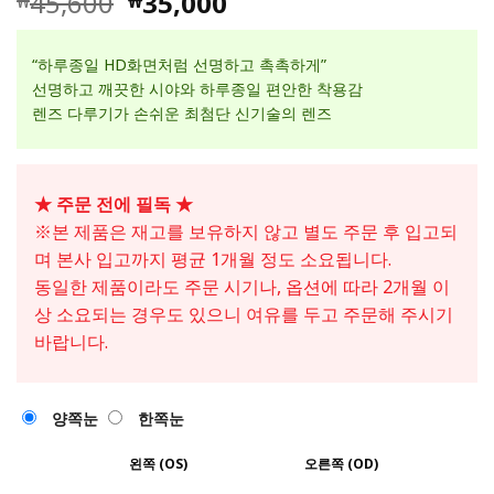
45,600
35,000
₩
₩
고객 평가
를 기준으
로 5점 만
“하루종일 HD화면처럼 선명하고 촉촉하게”
점에
점으
로 평가됨
선명하고 깨끗한 시야와 하루종일 편안한 착용감
렌즈 다루기가 손쉬운 최첨단 신기술의 렌즈
★ 주문 전에 필독 ★
※본 제품은 재고를 보유하지 않고 별도 주문 후 입고되
며 본사 입고까지 평균 1개월 정도 소요됩니다.
동일한 제품이라도 주문 시기나, 옵션에 따라 2개월 이
상 소요되는 경우도 있으니 여유를 두고 주문해 주시기
바랍니다.
양쪽눈
한쪽눈
왼쪽 (OS)
오른쪽 (OD)