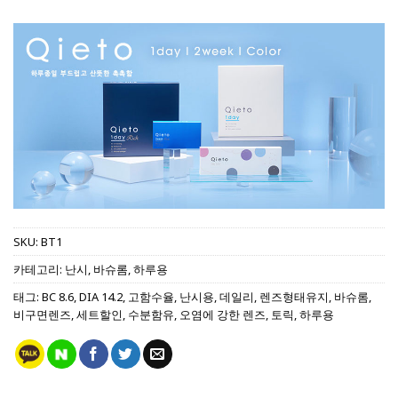
SKU:
BT1
카테고리:
난시
,
바슈롬
,
하루용
태그:
BC 8.6
,
DIA 14.2
,
고함수율
,
난시용
,
데일리
,
렌즈형태유지
,
바슈롬
,
비구면렌즈
,
세트할인
,
수분함유
,
오염에 강한 렌즈
,
토릭
,
하루용