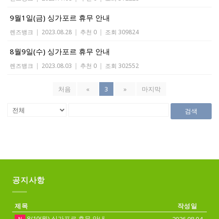
9월1일(금) 싱가포르 휴무 안내
렌즈뱅크
|
2023.08.28
|
추천 0
|
조회 309824
8월9일(수) 싱가포르 휴무 안내
렌즈뱅크
|
2023.08.03
|
추천 0
|
조회 302552
처음
«
3
»
마지막
검색
공지사항
제목
작성일
8/10(월) 싱가포르 휴무 안내