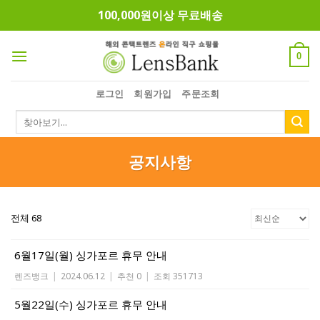
Skip
100,000원이상 무료배송
to
content
0
로그인
회원가입
주문조회
검
색:
공지사항
전체 68
6월17일(월) 싱가포르 휴무 안내
렌즈뱅크
|
2024.06.12
|
추천 0
|
조회 351713
5월22일(수) 싱가포르 휴무 안내