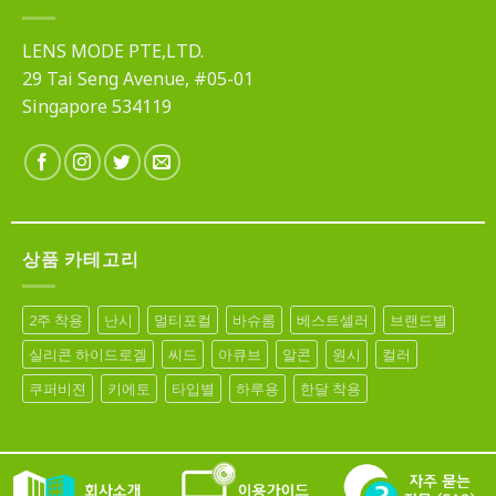
LENS MODE PTE,LTD.
29 Tai Seng Avenue, #05-01
Singapore 534119
상품 카테고리
2주 착용
난시
멀티포컬
바슈롬
베스트셀러
브랜드별
실리콘 하이드로겔
씨드
아큐브
알콘
원시
컬러
쿠퍼비젼
키에토
타입별
하루용
한달 착용