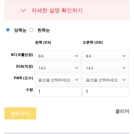
자세한 설명 확인하기
양쪽눈
한쪽눈
왼쪽 (OS)
오른쪽 (OD)
BC(곡률반경)
8.6
8.6
DIA(직경)
14.2
14.2
PWR (도수)
옵션을 선택하세요
옵션을 선택하세요
수량
클리어
장바구니