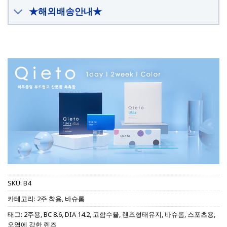
★해외배송안내★
SKU:
B4
카테고리:
2주 착용
,
바슈롬
태그:
2주용
,
BC 8.6
,
DIA 14.2
,
고함수율
,
렌즈형태유지
,
바슈롬
,
스포츠용
,
오염에 강한 렌즈