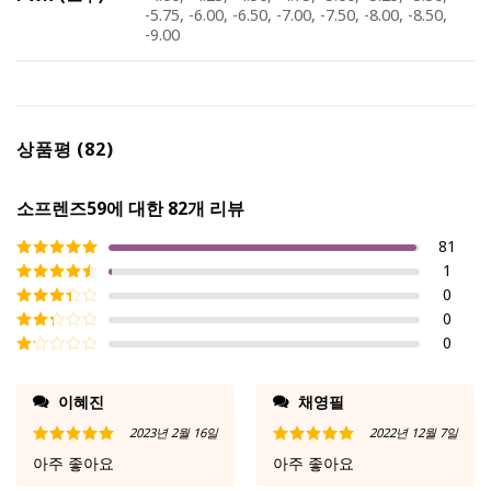
-5.75, -6.00, -6.50, -7.00, -7.50, -8.00, -8.50,
-9.00
상품평 (82)
소프렌즈59
에 대한 82개 리뷰
81
1
5 중에서
5
로
평가됨
0
5 중에서
4
로 평가
0
5 중에
됨
서
3
로
0
5 중
평가됨
에서
5
2
로
중
평가
에
이혜진
채영필
됨
서
1
2023년 2월 16일
2022년 12월 7일
로
5 중에서
5
5 중에서
5
평
아주 좋아요
아주 좋아요
로 평가됨
로 평가됨
가
됨