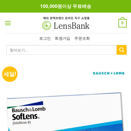
Skip
100,000원이상 무료배송
to
content
0
로그인
회원가입
주문조회
검
색:
세일!