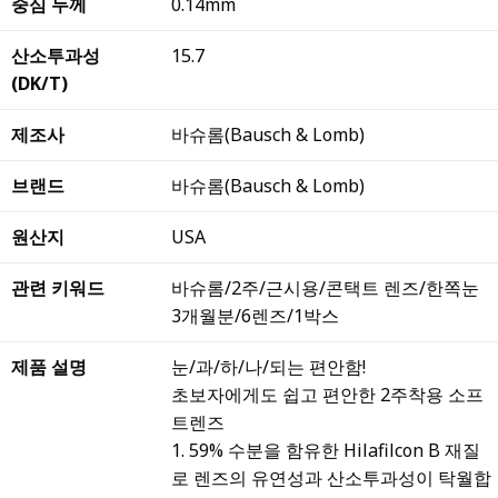
중심 두께
0.14mm
산소투과성
15.7
(DK/T)
제조사
바슈롬(Bausch & Lomb)
브랜드
바슈롬(Bausch & Lomb)
원산지
USA
관련 키워드
바슈롬/2주/근시용/콘택트 렌즈/한쪽눈
3개월분/6렌즈/1박스
제품 설명
눈/과/하/나/되는 편안함!
초보자에게도 쉽고 편안한 2주착용 소프
트렌즈
1. 59% 수분을 함유한 Hilafilcon B 재질
로 렌즈의 유연성과 산소투과성이 탁월합