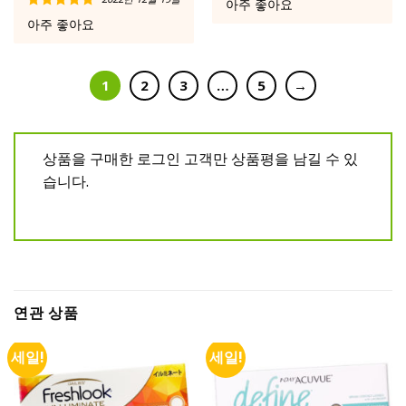
아주 좋아요
로 평가됨
5 중에서
5
아주 좋아요
로 평가됨
1
2
3
…
5
→
상품을 구매한 로그인 고객만 상품평을 남길 수 있
습니다.
연관 상품
세일!
세일!