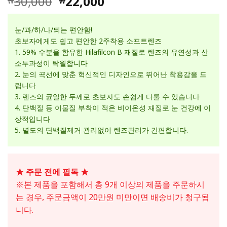
30,000
22,000
₩
₩
고객 평가
를 기준으
로 5점 만
눈/과/하/나/되는 편안함!
점에
점으
로 평가됨
초보자에게도 쉽고 편안한 2주착용 소프트렌즈
1. 59% 수분을 함유한 Hilafilcon B 재질로 렌즈의 유연성과 산
소투과성이 탁월합니다
2. 눈의 곡선에 맞춘 혁신적인 디자인으로 뛰어난 착용감을 드
립니다
3. 렌즈의 균일한 두께로 초보자도 손쉽게 다룰 수 있습니다
4. 단백질 등 이물질 부착이 적은 비이온성 재질로 눈 건강에 이
상적입니다
5. 별도의 단백질제거 관리없이 렌즈관리가 간편합니다.
★ 주문 전에 필독 ★
※본 제품을 포함해서 총 9개 이상의 제품을 주문하시
는 경우, 주문금액이 20만원 미만이면 배송비가 청구됩
니다.