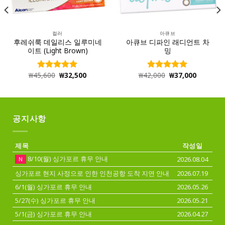
컬러
아큐브
후레쉬룩 데일리스 일루미네
아큐브 디파인 래디언트 차
이트 (Light Brown)
밍
₩
45,600
₩
32,500
₩
42,000
₩
37,000
5 중에서
5 중에서
5.00
로 평
4.98
로 평
가됨
가됨
공지사항
제목
작성일
8/10(월) 싱가포르 휴무 안내
2026.08.04
N
싱가포르 현지 사정으로 인한 인천공항 도착 지연 안내
2026.07.19
6/1(월) 싱가포르 휴무 안내
2026.05.26
5/27(수) 싱가포르 휴무 안내
2026.05.21
5/1(금) 싱가포르 휴무 안내
2026.04.27