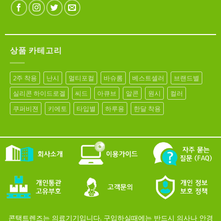
상품 카테고리
2주 착용
난시
멀티포컬
바슈롬
베스트셀러
브랜드별
실리콘 하이드로겔
씨드
아큐브
알콘
원시
컬러
쿠퍼비젼
키에토
타입별
하루용
한달 착용
콘택트렌즈는 의료기기입니다. 구입하실때에는 반드시 의사나 안경