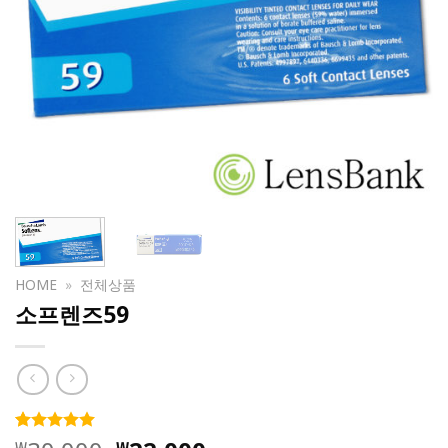
HOME
»
전체상품
소프렌즈59
4.99
81
개의