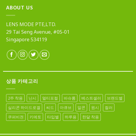
ABOUT US
LENS MODE PTE,LTD.
29 Tai Seng Avenue, #05-01
Singapore 534119
상품 카테고리
2주 착용
난시
멀티포컬
바슈롬
베스트셀러
브랜드별
실리콘 하이드로겔
씨드
아큐브
알콘
원시
컬러
쿠퍼비젼
키에토
타입별
하루용
한달 착용