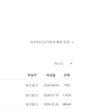
5/27(수) 싱가포르 휴무 안내
»
작성자
작성일
조회
렌즈뱅크
2026.08.04
7705
렌즈뱅크
2026.07.19
17624
렌즈뱅크
2026.05.26
48646