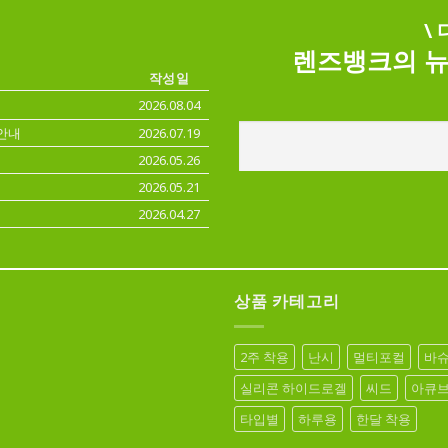
\
렌즈뱅크의 뉴
작성일
2026.08.04
안내
2026.07.19
2026.05.26
2026.05.21
2026.04.27
상품 카테고리
2주 착용
난시
멀티포컬
바
실리콘 하이드로겔
씨드
아큐
타입별
하루용
한달 착용