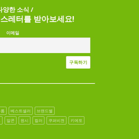
 다양한 소식 /
스레터를 받아보세요!
이메일
슈롬
베스트셀러
브랜드별
브
알콘
원시
컬러
쿠퍼비젼
키에토