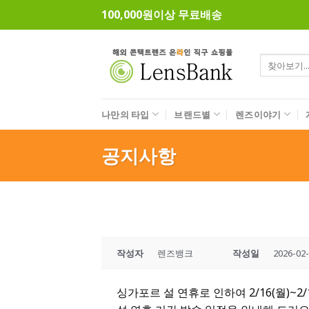
Skip
100,000원이상 무료배송
to
content
검
색:
나만의 타입
브랜드별
렌즈이야기
공지사항
작성자
렌즈뱅크
작성일
2026-02
싱가포르 설 연휴로 인하여 2/16(월)~2