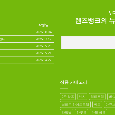
\
렌즈뱅크의 뉴
작성일
2026.08.04
안내
2026.07.19
2026.05.26
2026.05.21
2026.04.27
상품 카테고리
2주 착용
난시
멀티포컬
바
실리콘 하이드로겔
씨드
아큐
타입별
하루용
한달 착용