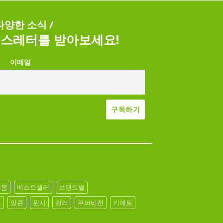
 다양한 소식 /
스레터를 받아보세요!
이메일
슈롬
베스트셀러
브랜드별
브
알콘
원시
컬러
쿠퍼비젼
키에토