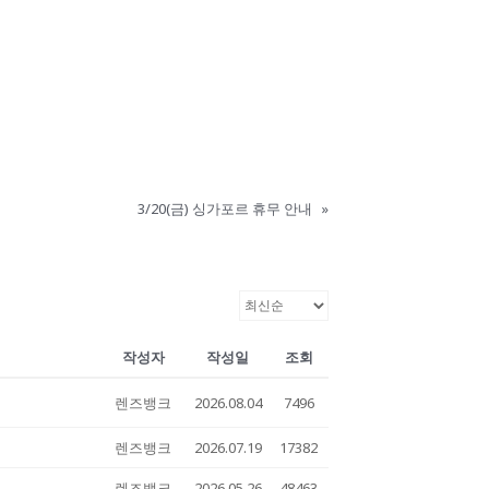
3/20(금) 싱가포르 휴무 안내
»
작성자
작성일
조회
렌즈뱅크
2026.08.04
7496
렌즈뱅크
2026.07.19
17382
렌즈뱅크
2026.05.26
48463