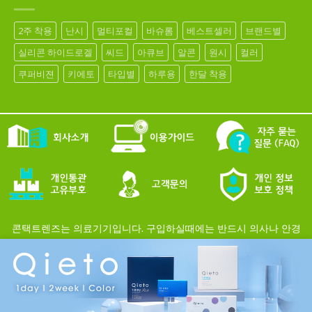
2주 착용
난시
멀티포컬
바슈롬
베스트셀러
브랜드별
실리콘 하이드로겔
씨드
아큐브
알콘
원시
컬러
쿠퍼비젼
키에토
타입별
하루용
한달 착용
콘택트렌즈는 의료기기입니다. 구입하실때에는 반드시 의사나 안경
Cl
사의 처방에 근거해 구입하시기 바랍니다.
개인정보보호정책
이용약관
공지사항
사이트맵
뉴스레터구독