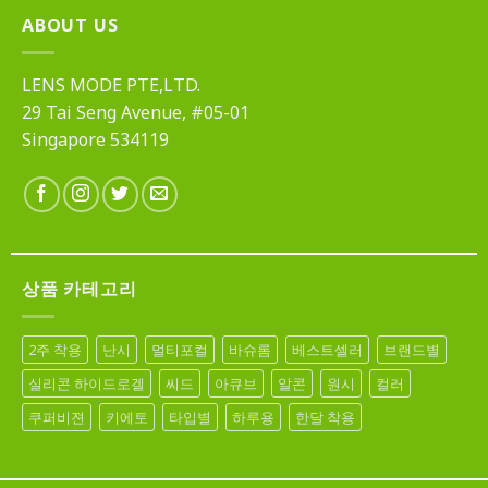
ABOUT US
LENS MODE PTE,LTD.
29 Tai Seng Avenue, #05-01
Singapore 534119
상품 카테고리
2주 착용
난시
멀티포컬
바슈롬
베스트셀러
브랜드별
실리콘 하이드로겔
씨드
아큐브
알콘
원시
컬러
쿠퍼비젼
키에토
타입별
하루용
한달 착용