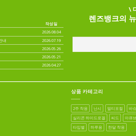
\
렌즈뱅크의 뉴
작성일
2026.08.04
안내
2026.07.19
2026.05.26
2026.05.21
2026.04.27
상품 카테고리
2주 착용
난시
멀티포컬
바
실리콘 하이드로겔
씨드
아큐
타입별
하루용
한달 착용