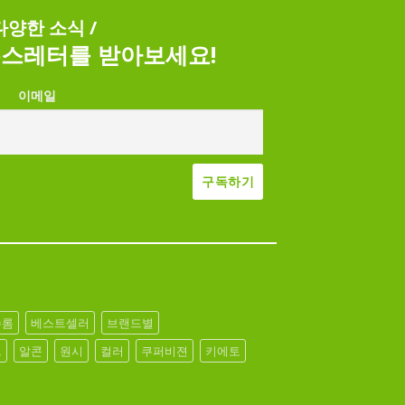
 다양한 소식 /
스레터를 받아보세요!
이메일
슈롬
베스트셀러
브랜드별
브
알콘
원시
컬러
쿠퍼비젼
키에토