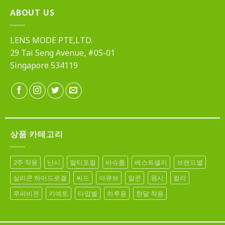
ABOUT US
LENS MODE PTE,LTD.
29 Tai Seng Avenue, #05-01
Singapore 534119
상품 카테고리
2주 착용
난시
멀티포컬
바슈롬
베스트셀러
브랜드별
실리콘 하이드로겔
씨드
아큐브
알콘
원시
컬러
쿠퍼비젼
키에토
타입별
하루용
한달 착용